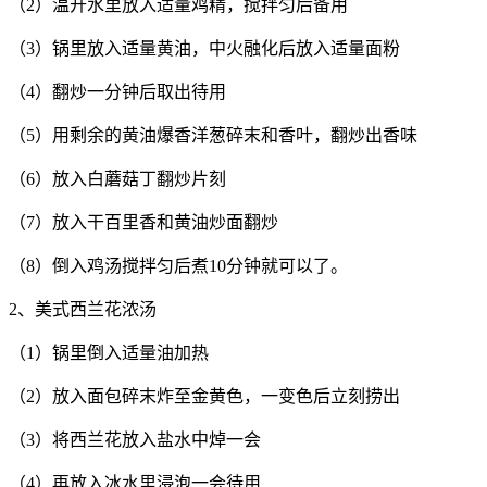
（2）温开水里放入适量鸡精，搅拌匀后备用
（3）锅里放入适量黄油，中火融化后放入适量面粉
（4）翻炒一分钟后取出待用
（5）用剩余的黄油爆香洋葱碎末和香叶，翻炒出香味
（6）放入白蘑菇丁翻炒片刻
（7）放入干百里香和黄油炒面翻炒
（8）倒入鸡汤搅拌匀后煮10分钟就可以了。
2、美式西兰花浓汤
（1）锅里倒入适量油加热
（2）放入面包碎末炸至金黄色，一变色后立刻捞出
（3）将西兰花放入盐水中焯一会
（4）再放入冰水里浸泡一会待用