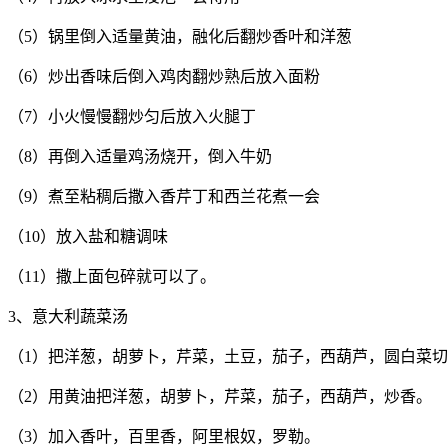
（5）锅里倒入适量黄油，融化后翻炒香叶和洋葱
（6）炒出香味后倒入鸡肉翻炒熟后放入面粉
（7）小火慢慢翻炒匀后放入火腿丁
（8）再倒入适量鸡汤烧开，倒入牛奶
（9）煮至粘稠后撒入香芹丁和西兰花煮一会
（10）放入盐和糖调味
（11）撒上面包碎就可以了。
3、意大利蔬菜汤
（1）把洋葱，胡萝卜，芹菜，土豆，茄子，西葫芦，圆白菜
（2）用黄油把洋葱，胡萝卜，芹菜，茄子，西葫芦，炒香。
（3）加入香叶，百里香，阿里根奴，罗勒。