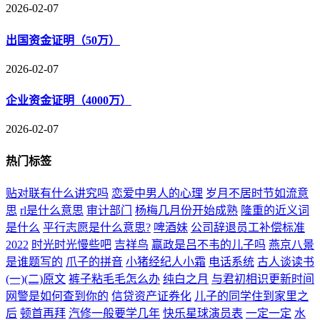
2026-02-07
出国资金证明（50万）
2026-02-07
企业资金证明（4000万）
2026-02-07
热门标签
贴对联有什么讲究吗
恋爱中男人的心理
岁月不居时节如流意
思
rl是什么意思
审计部门
杨梅几月份开始成熟
隆重的近义词
是什么
平行志愿是什么意思?
啤酒妹
公司辞退员工补偿标准
2022
时光时光慢些吧
吉祥鸟
赢政是吕不韦的儿子吗
燕京八景
是谁题写的
爪子的拼音
小猪经纪人小霜
电话系统
古人谈读书
(一)(二)原文
裤子粘毛毛怎么办
纯白之月
与君初相识更新时间
网警是如何查到你的
信贷资产证券化
儿子的同学住到家里之
后
顿首再拜
汽修一般要学几年
快乐星球演员表
一定一定
水