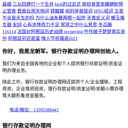
晶婚
三从四德打一个生肖
kick的过去式
高校食堂卖螺蛳粉禁
止堂食
登高壮观天地间
铁触媒
尚的拼音组词
HNG组词
五音
不全是天生的吗
为什么油条要两根一起炸
天真反义词
暖玉难
生烟
安邱
心有余悸而力不足
冥冥之中什么意思
冬瓜腩
116114
法国对阿根廷历史战绩
occupying
仵作娘子楚楚真实身
份
阿根廷穷还是富
情人节祝福语2021
你好，我是龙朝军。银行存款证明办理网创始人。
我们为来自全国各地的企业和个人提供银行存款证明/资金证
明办理业务。
除此之外，银行存款证明办理网还提供个人/企业摆账，工程
亮资，企业增资验资，银行存款证明/资金证明/余额小票办理
等大额形象资金服务。
电话/微信：13595588443
银行存款证明办理网