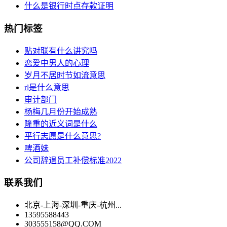
什么是银行时点存款证明
热门标签
贴对联有什么讲究吗
恋爱中男人的心理
岁月不居时节如流意思
rl是什么意思
审计部门
杨梅几月份开始成熟
隆重的近义词是什么
平行志愿是什么意思?
啤酒妹
公司辞退员工补偿标准2022
联系我们
北京-上海-深圳-重庆-杭州...
13595588443
303555158@QQ.COM